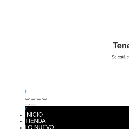
Ten
Se está c
INICIO
TIENDA
LO NUEVO