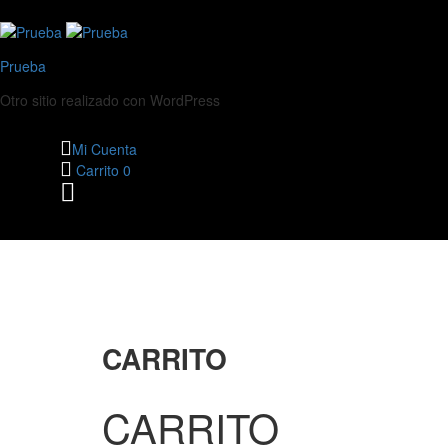
Prueba
Otro sitio realizado con WordPress
Mi Cuenta
Carrito
0
CARRITO
CARRITO