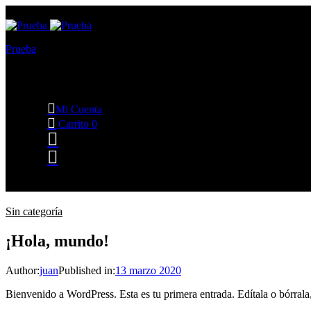
Prueba
Otro sitio realizado con WordPress
Mi Cuenta
Carrito
0
Sin categoría
¡Hola, mundo!
Author:
juan
Published in:
13 marzo 2020
Bienvenido a WordPress. Esta es tu primera entrada. Edítala o bórrala,