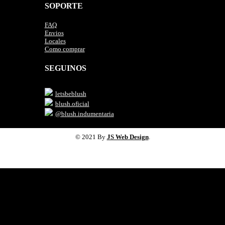
SOPORTE
FAQ
Envios
Locales
Como comprar
SEGUINOS
letsbeblush
blush.oficial
@blush.indumentaria
© 2021 By
JS Web Design
.